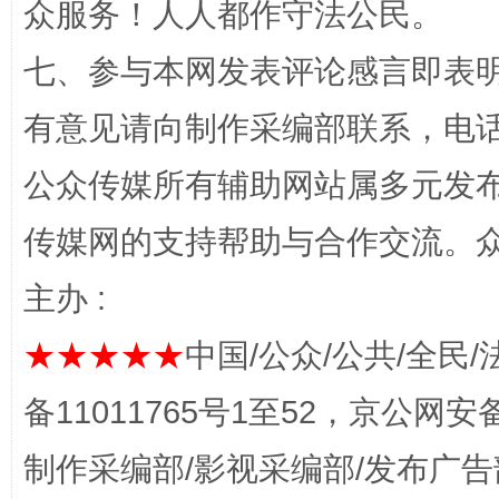
众服务！人人都作守法公民。
七、参与本网发表评论感言即表明
有意见请向制作采编部联系，电话：0
完善运行机制助力责任有效落实
一纸欠条
公众传媒所有辅助网站属多元发
传媒网的支持帮助与合作交流。
主办 :
★★★★★
中国/公众/公共/全民/
备11011765号1至52，京公网安备：
东山县通报“牛蛙产品抗生素超标问题”
法
制作采编部/影视采编部/发布广告