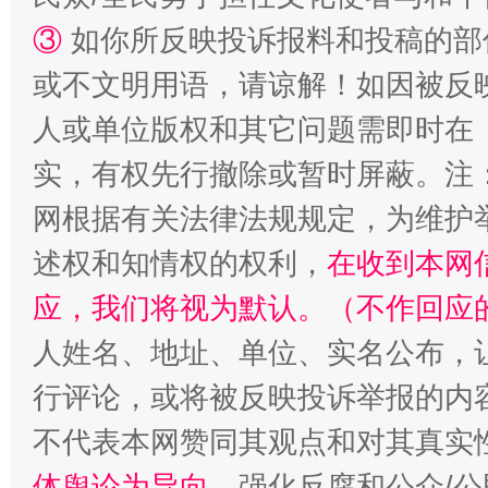
扯下公款旅游的“隐身衣”
如何以同
③
如你所反映投诉报料和投稿的部
或不文明用语，请谅解！如因被反
人或单位版权和其它问题需即时在
实，有权先行撤除或暂时屏蔽。注
网根据有关法律法规规定，为维护
述权和知情权的权利，
在收到本网
“蜀中异人”王建安的艺术幻境
应，我们将视为默认。（不作回应
人姓名、地址、单位、实名公布，让
行评论，或将被反映投诉举报的内
不代表本网赞同其观点和对其真实
体舆论为导向
，强化反腐和公众/公