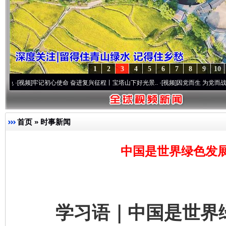
1
2
3
4
5
6
7
8
9
10
]
牢记初心使命 奋进复兴征程丨宝塔山下好光景..
·[视频]
因党而生 为党而战——百年“纪
首页
»
时事新闻
中国是世界绿色发
学习语｜中国是世界绿