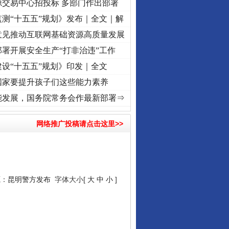
源交易中心招投标 多部门作出部署
测“十五五”规划》发布｜全文｜解
意见推动互联网基础资源高质量发展
署开展安全生产“打非治违”工作
设“十五五”规划》印发｜全文
国家要提升孩子们这些能力素养
使命 奋进复兴征程丨“转折之城”激荡..
·[视频]
牢记初心使命 奋进复兴征程丨红船起航处 
能发展，国务院常务会作最新部署⇒
网络推广投稿请点击这里>>
源：
昆明警方发布
字体大小[
大
中
小
]