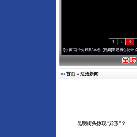
1
2
3
刻改变雪域高原..
·[视频]
永葆“两个先锋队”本色
·[视频]
牢记初心使命 奋进复兴征程丨宝
首页
»
法治新闻
昆明街头惊现“异形”？