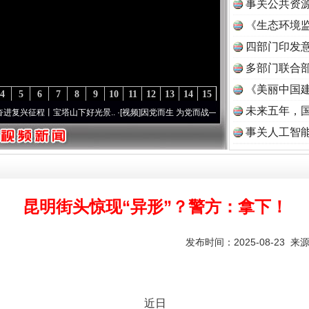
事关公共资
《生态环境监
读
四部门印发
多部门联合部
《美丽中国建
4
5
6
7
8
9
10
11
12
13
14
15
未来五年，
塔山下好光景..
·[视频]
因党而生 为党而战——百年“纪”事⑧加强纪律..
·[视频]
牢记初心
事关人工智
昆明街头惊现“异形”？警方：拿下！
发布时间：2025-08-23 来
近日