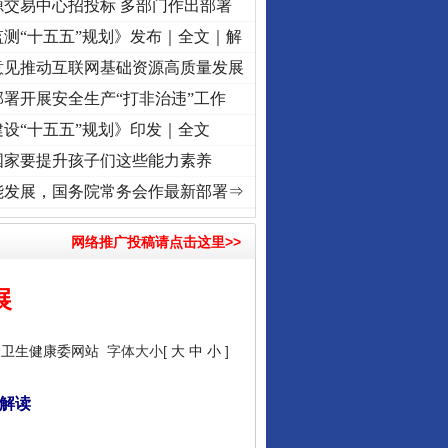
源交易中心招投标 多部门作出部署
测“十五五”规划》发布｜全文｜解
意见推动互联网基础资源高质量发展
署开展安全生产“打非治违”工作
设“十五五”规划》印发｜全文
国家要提升孩子们这些能力素养
牢记初心使命 奋进复兴征程丨“转折之城”激荡..
·[视频]
牢记初心使命 奋进复兴征程丨红船
能发展，国务院常务会作最新部署⇒
网络推广投稿请点击这里>>
展
家卫生健康委网站
字体大小[
大
中
小
]
策解读