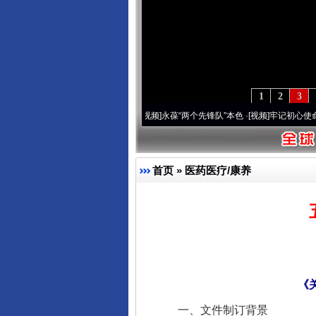
1
2
3
周年 深刻改变雪域高原..
·[视频]
永葆“两个先锋队”本色
·[视频]
牢记初心使命 奋进复兴
首页
»
医药医疗/康养
《
一、文件制订背景