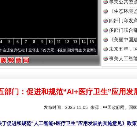
事关公共资
《生态环境监
读
四部门印发
多部门联合部
《美丽中国建
4
5
6
7
8
9
10
11
12
13
14
15
未来五年，
征程丨宝塔山下好光景..
·[视频]
因党而生 为党而战——百年“纪”事⑧加强纪律..
·[视频]
事关人工智
五部门：促进和规范“AI+医疗卫生”应用发
发布时间：2025-11-05 来源：
中国政府网、国
关于促进和规范“人工智能+医疗卫生”应用发展的实施意见》政