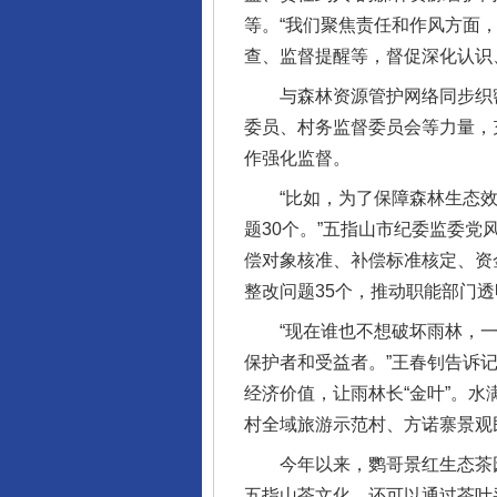
等。“我们聚焦责任和作风方面
查、监督提醒等，督促深化认识
与森林资源管护网络同步织密
委员、村务监督委员会等力量，
作强化监督。
“比如，为了保障森林生态效
题30个。”五指山市纪委监委
偿对象核准、补偿标准核定、资
整改问题35个，推动职能部门透
“现在谁也不想破坏雨林，一
保护者和受益者。”王春钊告诉
经济价值，让雨林长“金叶”。
村全域旅游示范村、方诺寨景观
完善运行机制助力责任有效落
今年以来，鹦哥景红生态茶园
五指山茶文化，还可以通过茶叶