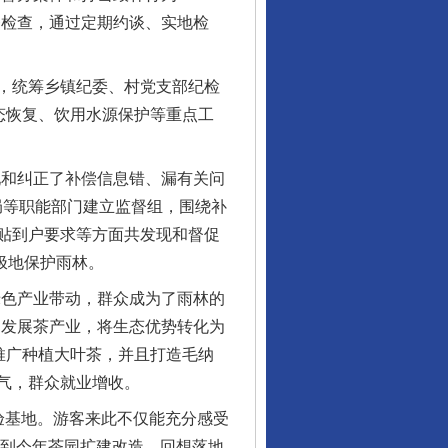
督检查，通过定期约谈、实地检
，统筹乡镇纪委、村党支部纪检
态恢复、饮用水源保护等重点工
和纠正了补偿信息错、漏有关问
局等职能部门建立监督组，围绕补
贴到户要求等方面共发现和督促
积极地保护雨林。
色产业带动，群众成为了雨林的
，发展茶产业，将生态优势转化为
推广种植大叶茶，并且打造毛纳
气，群众就业增收。
行业协会接连发公告
基地。游客来此不仅能充分感受
照到今年茶园扩建改造，回想落地