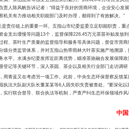
负责人陈风帆告诉记者：“得益于良好的营商环境，企业安心发
察机关有力推动相关职能部门及时办理，都得到了有效解决。”
是责任链上的重要一环。五指山市纪委监委立足职能职责，重
金支出缓慢等问题13个，监督保障226.45万元茶苗补贴发放
过程、茶叶生产质量的监督指导和服务等具体问题，督促市营商
分级分类监管体系，并对五指山热带雨林大叶茶实施产地溯源，打
务水平。水满乡纪委发挥近距离优势，瞄准茶旅融合发展保障政
题”
法徽映军营 权益有保障
册登记等关键环节，深入茶园、茶企以及相关行业部门走访调研
周青蓝又在考虑另一项工作。此前，中央生态环保督察反馈某
园执法大队副大队长董某某等6人因失职失责被查处。“要深化以
，实行联合督导、联合执法等机制，严查严纠生态环保领域作风
中国