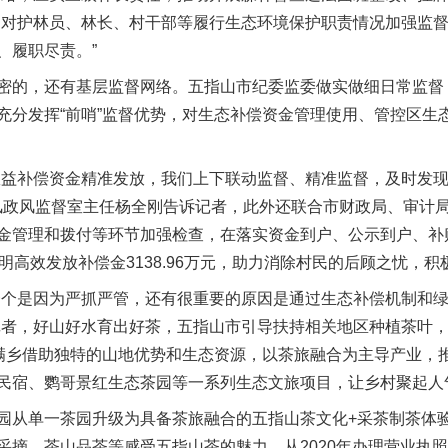
，对护林员、林长、村干部等履行生态环境保护职责情况加强监
、履职尽责。”
的，还有基层监督网络。五指山市纪委监委做实做细日常监督
充分发挥“前哨”监督优势，对生态补偿资金管理使用、管控区生
益补偿资金精准发放，我们上下联动监督、精准监督，及时发现
党风政风监督室主任杨全刚告诉记者，此外还联合市财政局、审计
金管理和拨付等环节加强检查，在落实资金到户、公示到户、补
明高效发放补偿金3138.96万元，助力消除村民的后顾之忧，
个是因为严抓严管，还有很重要的原因是通过生态补偿机制和绿
记者，好山好水育出好茶，五指山市引导扶持相关地区种植茶叶
水满乡借助独特的山地优势和生态资源，以茶旅融合为主导产业，
民宿、鹦哥景红生态茶园等一系列生态文旅项目，让乡村聚起人
实
一纸欠条伤亲情 巡回调解促和解..
从单一茶园升级为具备茶旅融合的五指山茶文化+采茶制茶体验
采摘、茶山品茶等感受五指山茶的魅力。从2020年办理营业执