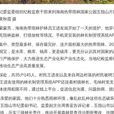
委监委组织纪检监察干部来到海南热带雨林国家公园五指山片
黄秋霞 摄
蒙亮，海南热带雨林护林员王进友就开始了一天的巡护。他穿
无毁林盗林、打猎放牧等情况。手机里安装的林长制管理系统A
、类型最多样、保存最完好、连片面积最大的热带雨林。202
国宝，是水库、粮库、钱库，更是碳库，要充分认识其对国家的
行严格保护，大力推进生态产业化和产业生态化。当地纪检监察
推动生态产业高质量发展。
，共35户145人。村民王进友以及来自周边村落的村民被聘为
。王进友使用的林长制管理系统APP还连着村级林长、毛纳村党
体使用权限不同，通过线上平台，促进信息沟通、问题协商、措
亲爱的家园。他们十分熟悉雨林环境，像乱砍乱种这些生态破坏
的五指山市纪委副书记、监委副主任周青蓝告诉记者，五指山市以
网络，压实三级林长责任，推动开展森林督查违法图斑整改、挂