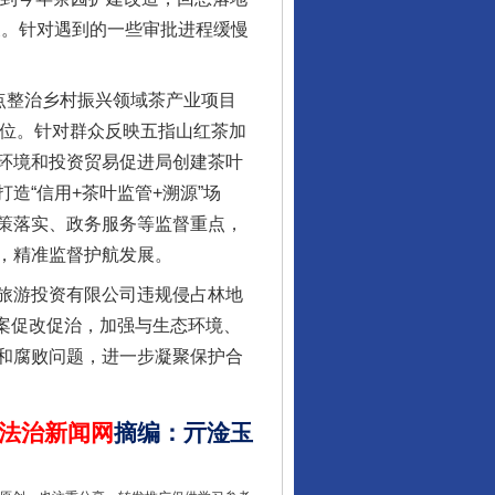
展。针对遇到的一些审批进程缓慢
点整治乡村振兴领域茶产业项目
到位。针对群众反映五指山红茶加
环境和投资贸易促进局创建茶叶
造“信用+茶叶监管+溯源”场
策落实、政务服务等监督重点，
让核能赋能千行百业
，精准监督护航发展。
旅游投资有限公司违规侵占林地
案促改促治，加强与生态环境、
和腐败问题，进一步凝聚保护合
法治新闻网
摘编
：
亓淦玉