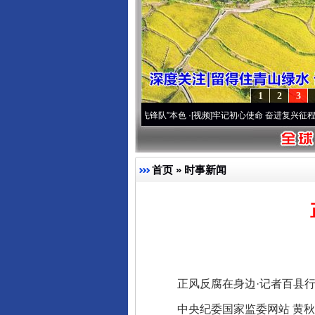
1
2
3
域高原..
·[视频]
永葆“两个先锋队”本色
·[视频]
牢记初心使命 奋进复兴征程丨宝塔山下好
首页
»
时事新闻
正风反腐在身边·记者百县行丨
中央纪委国家监委网站 黄秋