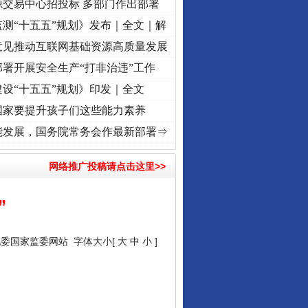
源交易中心招投标 多部门作出部署
测“十五五”规划》发布｜全文｜解
意见推动互联网基础资源高质量发展
署开展安全生产“打非治违”工作
设“十五五”规划》印发｜全文
国家要提升孩子们这些能力素养
复兴征程丨“转折之城”激荡..
·[视频]
牢记初心使命 奋进复兴征程丨红船起航处 潮起..
能发展，国务院常务会作最新部署⇒
网络推广投稿请点击这里>>
”
纪委国家监委网站
字体大小[
大
中
小
]