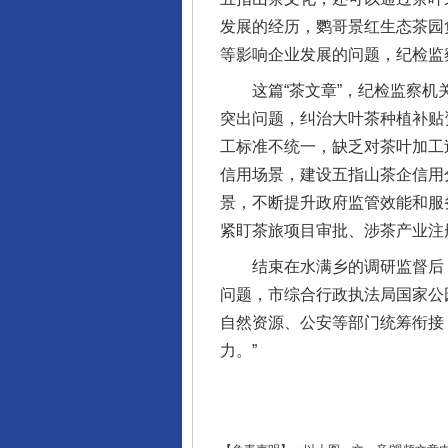
发展的经历，鹦哥景红生态茶园
等影响企业发展的问题，纪检监
这篇“茶文章”，纪检监察机关
突出问题，纠治大叶茶种植补贴资
工标准不统一，缺乏对茶叶加工
信用场景，建设五指山茶企信用
景，不断提升政府监管效能和服
东山县通报“牛蛙产品抗生素超标问
紧盯茶旅项目审批、涉茶产业注
结束在水满乡的调研监督后，
问题，市综合行政执法局国家公
自然资源、公安等部门统筹衔接
力。”