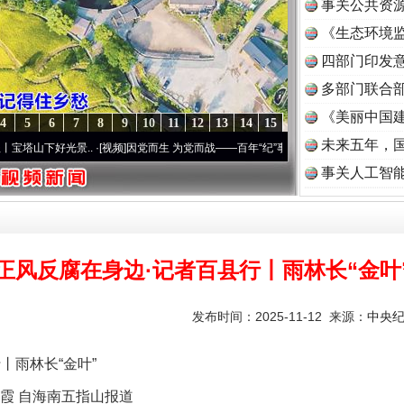
事关公共资
《生态环境监
读
四部门印发
多部门联合部
《美丽中国建
4
5
6
7
8
9
10
11
12
13
14
15
未来五年，
光景..
·[视频]
因党而生 为党而战——百年“纪”事⑧加强纪律..
·[视频]
牢记初心使命 奋进
事关人工智
正风反腐在身边·记者百县行丨雨林长“金叶
发布时间：2025-11-12 来源：
中央
雨林长“金叶”
霞 自海南五指山报道