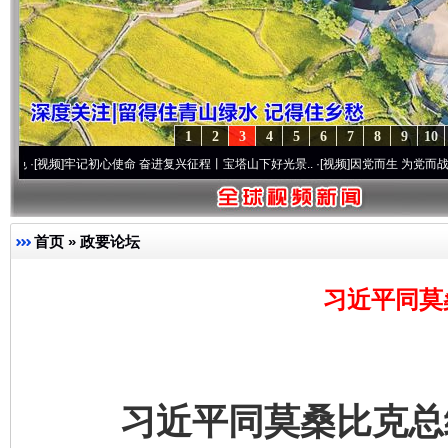
1
2
3
4
5
6
7
8
9
10
记初心使命 奋进复兴征程丨宝塔山下好光景..
·[视频]
因党而生 为党而战——百年“纪”事
首页
»
政要论坛
习近平同莫
习近平同莫桑比克总