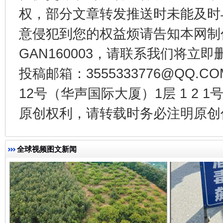
权，部分文章转发推送时未能及时
意侵犯到您的权益烦请告知本网制作采编
一批国家标准开始实施
从
GAN160003，请联系我们将立即删
投稿邮箱：3555333776@QQ
12号（华声国际大厦）1层 1 2
原创权利，请转载时务必注明原创作
全球视频图文新闻
以产业富民促振兴
酒驾