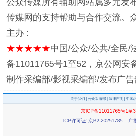
公众传媒所有辅助网站属多元发
传媒网的支持帮助与合作交流。
主办 :
★★★★★
中国/公众/公共/全民/
备11011765号1至52，京公网安备：
法徽映军营 权益有保障
让
制作采编部/影视采编部/发布广告
关于我们
|
公众采编部
|
法律声明
| 中国
京ICP备11011765号1至3
ICP许可证: 京B2-20251785
广