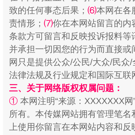
致的任何事态后果；
⑹
本网在各
责情形；
⑺
你在本网站留言的内
条款方可留言和反映投诉报料等
并承担一切因您的行为而直接或
规模最大的光氢储一体化项目
走走
网只是提供公众/公民/大众/民
法律法规及行业规定和国际互联
三、关于网络版权权属问题：
①
本网注明“来源：XXXXXXX网
所有。本传媒网站拥有管理笔名
上使用你留言在本网站内容和反