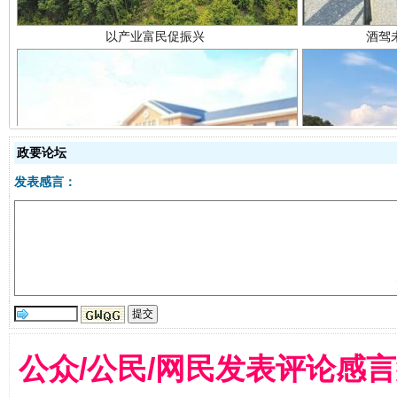
从幼儿园到大学，有这些资助
“
政要论坛
发表感言：
公众/公民/网民发表评论感
事关残疾人未来5年
让