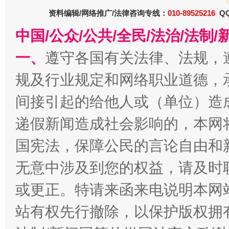
资料编辑/网络推广/法律咨询专线：
010-89525216
QQ
一批国家标准开始实施
从
中国/公众/公共/全民/法治/法
一、
遵守各国有关法律、法规，
规及行业规定和网络职业道德，
间接引起的给他人或（单位）造
递假新闻造成社会影响的，本网
国宪法，保障公民的言论自由和
以产业富民促振兴
酒驾
无意中涉及到您的权益，请及时
或更正。特请来函来电说明本网
站有权先行撤除，以保护版权拥有者