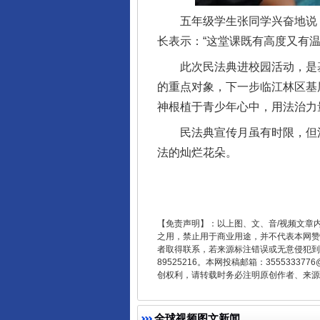
五年级学生张同学兴奋地说：“
长表示：“这堂课既有高度又有
东山县通报“牛蛙产品抗生素超标问
此次民法典进校园活动，是基层
的重点对象，下一步临江林区基
神根植于青少年心中，用法治力
民法典宣传月虽有时限，但法
法的灿烂花朵。
【免责声明】：以上图、文、音/视频文章
之用，禁止用于商业用途，并不代表本网赞
者取得联系，若来源标注错误或无意侵犯到您的
千年窑火 生生不息
89525216。本网投稿邮箱：355533
创权利，请转载时务必注明原创作者、来源：
全球视频图文新闻