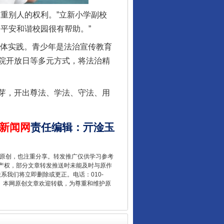
重别人的权利。”立新小学副校
平安和谐校园很有帮助。”
让核能赋能千行百业
具体实践。青少年是法治宣传教育
院开放日等多元方式，将法治精
芽，开出尊法、学法、守法、用
新闻网
责任编辑
：
亓淦玉
重原创，也注重分享。转发推广仅供学习参考
产权，部分文章转发推送时未能及时与原作
联系我们将立即删除或更正。电话：010-
从数据变化看反腐深化
2 1号。本网原创文章欢迎转载，为尊重和维护原