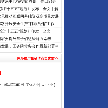
源交易中心招投标 多部门作出部署
测“十五五”规划》发布｜全文｜解
意见推动互联网基础资源高质量发展
署开展安全生产“打非治违”工作
设“十五五”规划》印发｜全文
国家要提升孩子们这些能力素养
进复兴征程丨“转折之城”激荡..
·[视频]
牢记初心使命 奋进复兴征程丨红船起航处 潮起..
能发展，国务院常务会作最新部署⇒
网络推广投稿请点击这里>>
动
：
中国法院新闻网
字体大小[
大
中
小
]