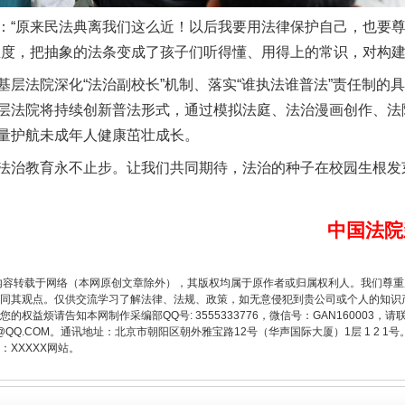
原来民法典离我们这么近！以后我要用法律保护自己，也要尊
温度，把抽象的法条变成了孩子们听得懂、用得上的常识，对构建
题”
法徽映军营 权益有保障
法院深化“法治副校长”机制、落实“谁执法谁普法”责任制的
层法院将持续创新普法形式，通过模拟法庭、法治漫画创作、法
量护航未成年人健康茁壮成长。
治教育永不止步。让我们共同期待，法治的种子在校园生根发
中国法院
内容转载于网络（本网原创文章除外），其版权均属于原作者或归属权利人。我们尊
同其观点。仅供交流学习了解法律、法规、政策，如无意侵犯到贵公司或个人的知识
权益烦请告知本网制作采编部QQ号: 3555333776，微信号：GAN160003，请
一批国家标准开始实施
3776@QQ.COM。通讯地址：北京市朝阳区朝外雅宝路12号（华声国际大厦）1层 1 
XXXXX网站。