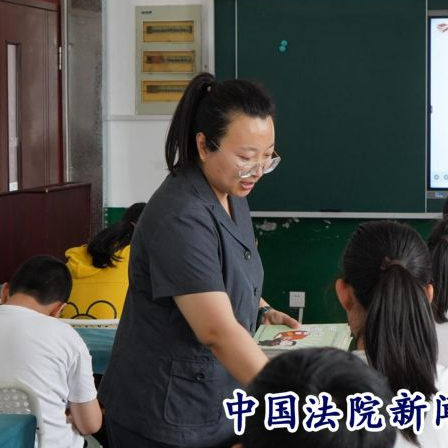
实
一纸欠条伤亲情 巡回调解促和解..