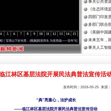
事关公共资
《生态环境监
读
四部门印发
多部门联合部
《美丽中国建
4
5
6
7
8
9
10
11
12
13
14
15
未来五年，
光景..
·[视频]
因党而生 为党而战——百年“纪”事⑧加强纪律..
·[视频]
牢记初心使命 奋
事关人工智
临江林区基层法院开展民法典普法宣传活
发布时间：2026-05-25 来源
“典”亮童心，法护成长
——临江林区基层法院开展民法典普法宣传活动