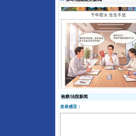
揭开“小金库”的免责幌子
检察/法院新闻
发表感言：
受贿1.44亿！段成刚被判无期