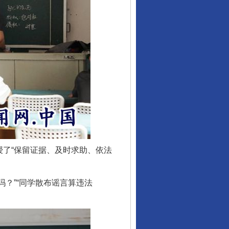
了“保留证据、及时求助、依法
？”“同学散布谣言算违法