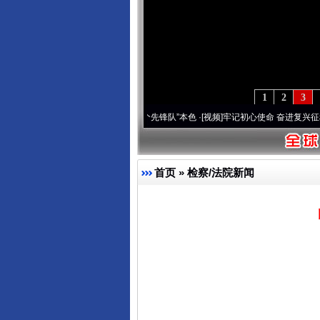
1
2
3
域高原..
·[视频]
永葆“两个先锋队”本色
·[视频]
牢记初心使命 奋进复兴征程丨宝塔山下好
首页
»
检察/法院新闻