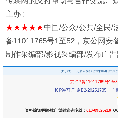
传媒网的支持帮助与合作交流。
主办 :
★★★★★
中国/公众/公共/全民/
完善运行机制助力责任有效落实
一纸欠条
备11011765号1至52，京公网安备：
制作采编部/影视采编部/发布广告
关于我们
|
公众采编部
|
法律声明
| 中国
京ICP备11011765号1至3
ICP许可证: 京B2-20251785
广
东山县通报“牛蛙产品抗生素超标问题”
法
资料编辑/网络推广/法律咨询专线：
010-89525216
QQ