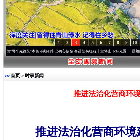
1
2
3
4
5
6
7
8
9
10
个先锋队”本色
·[视频]
牢记初心使命 奋进复兴征程丨宝塔山下好光景..
·[视频]
因党而生 
首页
»
时事新闻
推进法治化营商环境
推进法治化营商环境建